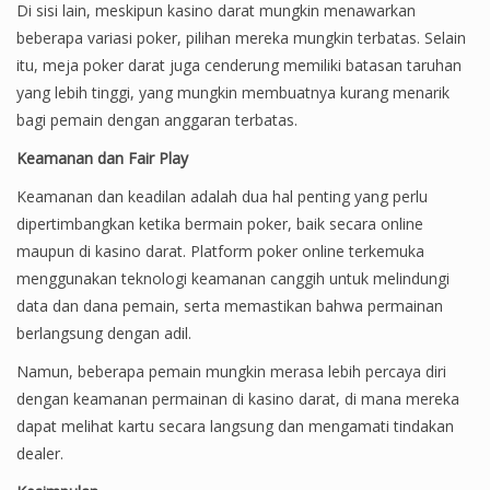
Di sisi lain, meskipun kasino darat mungkin menawarkan
beberapa variasi poker, pilihan mereka mungkin terbatas. Selain
itu, meja poker darat juga cenderung memiliki batasan taruhan
yang lebih tinggi, yang mungkin membuatnya kurang menarik
bagi pemain dengan anggaran terbatas.
Keamanan dan Fair Play
Keamanan dan keadilan adalah dua hal penting yang perlu
dipertimbangkan ketika bermain poker, baik secara online
maupun di kasino darat. Platform poker online terkemuka
menggunakan teknologi keamanan canggih untuk melindungi
data dan dana pemain, serta memastikan bahwa permainan
berlangsung dengan adil.
Namun, beberapa pemain mungkin merasa lebih percaya diri
dengan keamanan permainan di kasino darat, di mana mereka
dapat melihat kartu secara langsung dan mengamati tindakan
dealer.