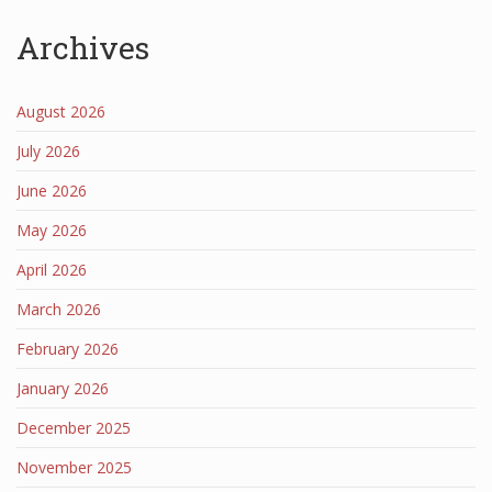
Archives
August 2026
July 2026
June 2026
May 2026
April 2026
March 2026
February 2026
January 2026
December 2025
November 2025