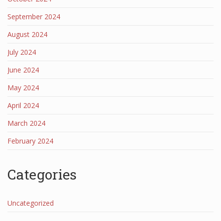
September 2024
August 2024
July 2024
June 2024
May 2024
April 2024
March 2024
February 2024
Categories
Uncategorized