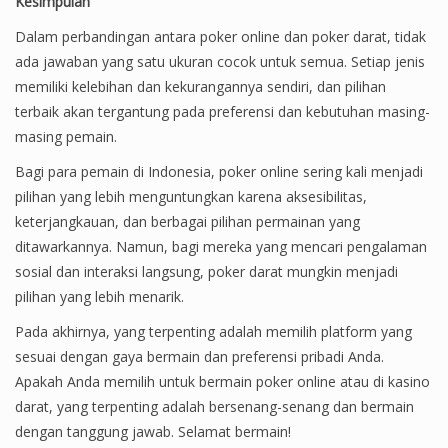
Kesimpulan
Dalam perbandingan antara poker online dan poker darat, tidak
ada jawaban yang satu ukuran cocok untuk semua. Setiap jenis
memiliki kelebihan dan kekurangannya sendiri, dan pilihan
terbaik akan tergantung pada preferensi dan kebutuhan masing-
masing pemain.
Bagi para pemain di Indonesia, poker online sering kali menjadi
pilihan yang lebih menguntungkan karena aksesibilitas,
keterjangkauan, dan berbagai pilihan permainan yang
ditawarkannya. Namun, bagi mereka yang mencari pengalaman
sosial dan interaksi langsung, poker darat mungkin menjadi
pilihan yang lebih menarik.
Pada akhirnya, yang terpenting adalah memilih platform yang
sesuai dengan gaya bermain dan preferensi pribadi Anda.
Apakah Anda memilih untuk bermain poker online atau di kasino
darat, yang terpenting adalah bersenang-senang dan bermain
dengan tanggung jawab. Selamat bermain!