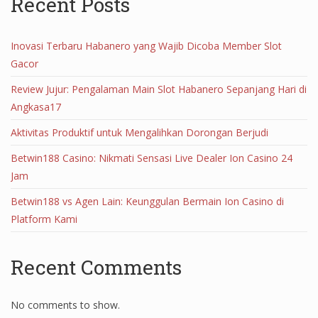
Recent Posts
Inovasi Terbaru Habanero yang Wajib Dicoba Member Slot
Gacor
Review Jujur: Pengalaman Main Slot Habanero Sepanjang Hari di
Angkasa17
Aktivitas Produktif untuk Mengalihkan Dorongan Berjudi
Betwin188 Casino: Nikmati Sensasi Live Dealer Ion Casino 24
Jam
Betwin188 vs Agen Lain: Keunggulan Bermain Ion Casino di
Platform Kami
Recent Comments
No comments to show.