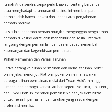
rumah Anda sendiri, tanpa perlu khawatir tentang berdandan
atau menghadapi kerumunan di kasino. Ini memberi para
pemain lebih banyak privasi dan kendali atas pengalaman
bermain mereka.
Di sisi lain, beberapa pemain mungkin menganggap pengalaman
bermain di kasino darat lebih menghibur dan sosial. Interaksi
langsung dengan pemain lain dan dealer dapat menambah
kesenangan dan kegembiraan permainan.
Pilihan Permainan dan Variasi Taruhan
Ketika datang ke pilihan permainan dan variasi taruhan, poker
online jelas menonjol. Platform poker online menawarkan
berbagai pilihan permainan, mulai dari Texas Hold’em hingga
Omaha, dan berbagai variasi taruhan seperti No Limit, Pot Limit,
dan Fixed Limit. Ini memberi pemain lebih banyak fleksibilitas
untuk memilih permainan dan taruhan yang sesuai dengan
preferensi mereka.