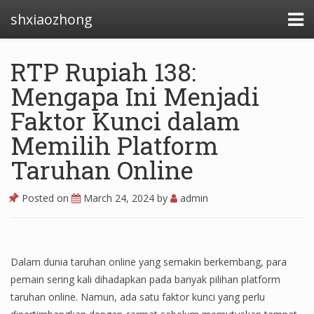
shxiaozhong
RTP Rupiah 138:
Mengapa Ini Menjadi
Faktor Kunci dalam
Memilih Platform
Taruhan Online
Posted on
March 24, 2024
by
admin
Dalam dunia taruhan online yang semakin berkembang, para
pemain sering kali dihadapkan pada banyak pilihan platform
taruhan online. Namun, ada satu faktor kunci yang perlu