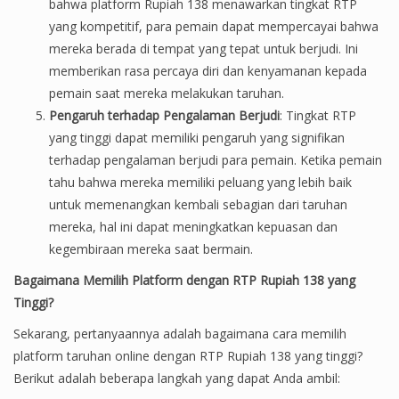
bahwa platform Rupiah 138 menawarkan tingkat RTP
yang kompetitif, para pemain dapat mempercayai bahwa
mereka berada di tempat yang tepat untuk berjudi. Ini
memberikan rasa percaya diri dan kenyamanan kepada
pemain saat mereka melakukan taruhan.
Pengaruh terhadap Pengalaman Berjudi
: Tingkat RTP
yang tinggi dapat memiliki pengaruh yang signifikan
terhadap pengalaman berjudi para pemain. Ketika pemain
tahu bahwa mereka memiliki peluang yang lebih baik
untuk memenangkan kembali sebagian dari taruhan
mereka, hal ini dapat meningkatkan kepuasan dan
kegembiraan mereka saat bermain.
Bagaimana Memilih Platform dengan RTP Rupiah 138 yang
Tinggi?
Sekarang, pertanyaannya adalah bagaimana cara memilih
platform taruhan online dengan RTP Rupiah 138 yang tinggi?
Berikut adalah beberapa langkah yang dapat Anda ambil: