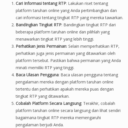
Cari Informasi tentang RTP
: Lakukan riset tentang
platform taruhan online yang Anda pertimbangkan dan
cari informasi tentang tingkat RTP yang mereka tawarkan.
BandIngkan Tingkat RTP
: Bandingkan tingkat RTP dari
beberapa platform taruhan online dan pilihlah yang
menawarkan tingkat RTP yang lebih tinggi.
Perhatikan Jenis Permainan
: Selain memperhatikan RTP,
perhatikan juga jenis permainan yang ditawarkan oleh
platform tersebut. Pastikan bahwa permainan yang Anda
minati memiliki RTP yang tinggi.
Baca Ulasan Pengguna
: Baca ulasan pengguna tentang
pengalaman mereka dengan platform taruhan online
tertentu dan perhatikan apakah mereka puas dengan
tingkat RTP yang ditawarkan.
Cobalah Platform Secara Langsung
: Terakhir, cobalah
platform taruhan online secara langsung dan lihat sendiri
bagaimana tingkat RTP mereka memengaruhi
pengalaman berjudi Anda.