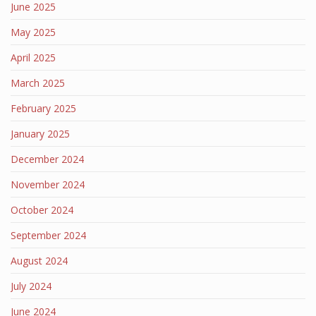
June 2025
May 2025
April 2025
March 2025
February 2025
January 2025
December 2024
November 2024
October 2024
September 2024
August 2024
July 2024
June 2024