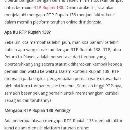
dipertimbangkan dengan cermat sebelum memutuskan tempat
untuk bermain:
RTP Rupiah 138
. Dalam artikel ini, kita akan
menjelajahi mengapa RTP Rupiah 138 menjadi faktor kunci
dalam memilih platform taruhan online di Indonesia.
Apa Itu RTP Rupiah 138?
Sebelum kita membahas lebih jauh, mari kita pahami terlebih
dahulu apa yang dimaksud dengan RTP Rupiah 138. RTP, atau
Return to Player, adalah persentase dari taruhan yang
dipertaruhkan yang secara statistik diharapkan kembali kepada
pemain dari waktu ke waktu. Dalam konteks Rupiah 138, RTP
mengacu pada tingkat pengembalian pemain yang ditawarkan
oleh platform taruhan online tersebut. Semakin tinggi RTP-nya,
semakin besar peluang pemain untuk memenangkan kembali
sebagian dari taruhannya.
Mengapa RTP Rupiah 138 Penting?
Ada beberapa alasan mengapa RTP Rupiah 138 menjadi faktor
kunci dalam memilih platform taruhan online: