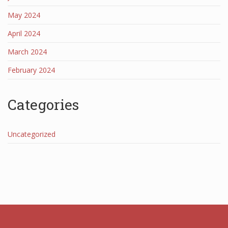
May 2024
April 2024
March 2024
February 2024
Categories
Uncategorized