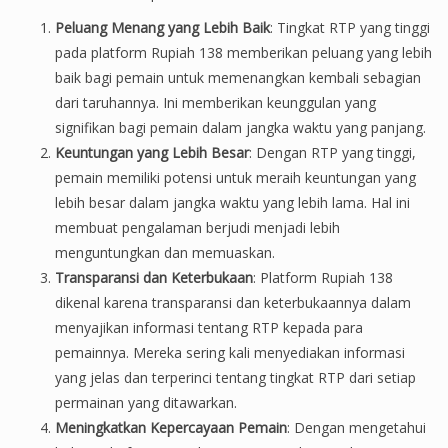
Peluang Menang yang Lebih Baik
: Tingkat RTP yang tinggi
pada platform Rupiah 138 memberikan peluang yang lebih
baik bagi pemain untuk memenangkan kembali sebagian
dari taruhannya. Ini memberikan keunggulan yang
signifikan bagi pemain dalam jangka waktu yang panjang.
Keuntungan yang Lebih Besar
: Dengan RTP yang tinggi,
pemain memiliki potensi untuk meraih keuntungan yang
lebih besar dalam jangka waktu yang lebih lama. Hal ini
membuat pengalaman berjudi menjadi lebih
menguntungkan dan memuaskan.
Transparansi dan Keterbukaan
: Platform Rupiah 138
dikenal karena transparansi dan keterbukaannya dalam
menyajikan informasi tentang RTP kepada para
pemainnya. Mereka sering kali menyediakan informasi
yang jelas dan terperinci tentang tingkat RTP dari setiap
permainan yang ditawarkan.
Meningkatkan Kepercayaan Pemain
: Dengan mengetahui