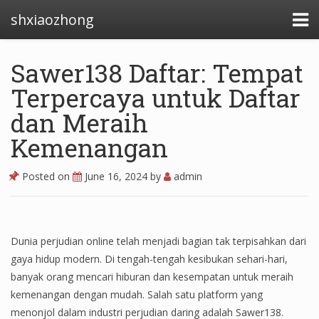
shxiaozhong
Sawer138 Daftar: Tempat
Terpercaya untuk Daftar
dan Meraih
Kemenangan
Posted on
June 16, 2024
by
admin
Dunia perjudian online telah menjadi bagian tak terpisahkan dari
gaya hidup modern. Di tengah-tengah kesibukan sehari-hari,
banyak orang mencari hiburan dan kesempatan untuk meraih
kemenangan dengan mudah. Salah satu platform yang
menonjol dalam industri perjudian daring adalah Sawer138.