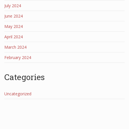
July 2024
June 2024
May 2024
April 2024
March 2024
February 2024
Categories
Uncategorized