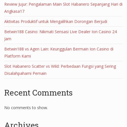
Review Jujur: Pengalaman Main Slot Habanero Sepanjang Hari di
Angkasa17
Aktivitas Produktif untuk Mengalihkan Dorongan Berjudi
Betwin188 Casino: Nikmati Sensasi Live Dealer Ion Casino 24
Jam
Betwin188 vs Agen Lain: Keunggulan Bermain Ion Casino di
Platform Kami
Slot Habanero Scatter vs Wild: Perbedaan Fungsi yang Sering
Disalahpahami Pemain
Recent Comments
No comments to show.
Archives