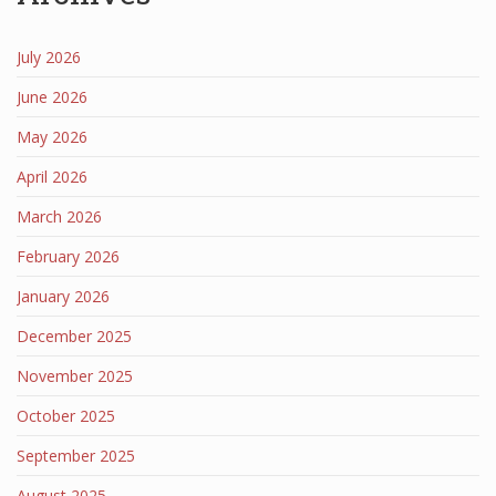
July 2026
June 2026
May 2026
April 2026
March 2026
February 2026
January 2026
December 2025
November 2025
October 2025
September 2025
August 2025