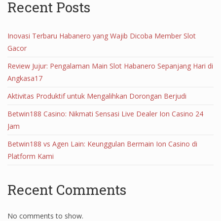
Recent Posts
Inovasi Terbaru Habanero yang Wajib Dicoba Member Slot
Gacor
Review Jujur: Pengalaman Main Slot Habanero Sepanjang Hari di
Angkasa17
Aktivitas Produktif untuk Mengalihkan Dorongan Berjudi
Betwin188 Casino: Nikmati Sensasi Live Dealer Ion Casino 24
Jam
Betwin188 vs Agen Lain: Keunggulan Bermain Ion Casino di
Platform Kami
Recent Comments
No comments to show.