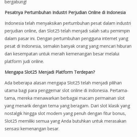
bergabung!
Pesatnya Pertumbuhan Industri Perjudian Online di Indonesia
Indonesia telah menyaksikan pertumbuhan pesat dalam industri
perjudian online, dan Slot25 telah menjadi salah satu pemimpin
dalam pasar ini. Dengan pertumbuhan pengguna internet yang
pesat di Indonesia, semakin banyak orang yang mencari hiburan
dan kesempatan untuk meraih kemenangan besar melalui
platform judi online.
Mengapa Slot25 Menjadi Platform Terdepan?
Ada beberapa alasan mengapa Slot25 telah menjadi pilihan
utama bagi para penggemar slot online di Indonesia. Pertama-
tama, mereka menawarkan berbagai macam permainan slot
yang menarik dengan tema yang beragam. Dari slot klasik yang
nostalgik hingga slot modern yang penuh dengan fitur bonus,
Slot25 memiliki semua yang Anda butuhkan untuk merasakan
sensasi kemenangan besar.