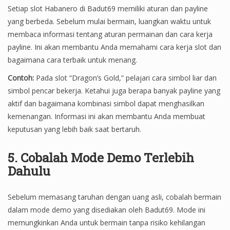
Setiap slot Habanero di Badut69 memiliki aturan dan payline
yang berbeda. Sebelum mulai bermain, luangkan waktu untuk
membaca informasi tentang aturan permainan dan cara kerja
payline. Ini akan membantu Anda memahami cara kerja slot dan
bagaimana cara terbaik untuk menang.
Contoh:
Pada slot “Dragon’s Gold,” pelajari cara simbol liar dan
simbol pencar bekerja. Ketahui juga berapa banyak payline yang
aktif dan bagaimana kombinasi simbol dapat menghasilkan
kemenangan. Informasi ini akan membantu Anda membuat
keputusan yang lebih baik saat bertaruh.
5. Cobalah Mode Demo Terlebih
Dahulu
Sebelum memasang taruhan dengan uang asli, cobalah bermain
dalam mode demo yang disediakan oleh Badut69. Mode ini
memungkinkan Anda untuk bermain tanpa risiko kehilangan