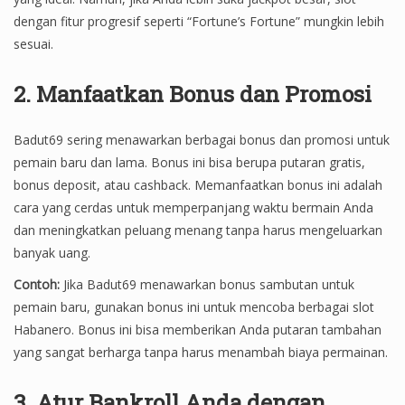
dengan fitur progresif seperti “Fortune’s Fortune” mungkin lebih
sesuai.
2. Manfaatkan Bonus dan Promosi
Badut69 sering menawarkan berbagai bonus dan promosi untuk
pemain baru dan lama. Bonus ini bisa berupa putaran gratis,
bonus deposit, atau cashback. Memanfaatkan bonus ini adalah
cara yang cerdas untuk memperpanjang waktu bermain Anda
dan meningkatkan peluang menang tanpa harus mengeluarkan
banyak uang.
Contoh:
Jika Badut69 menawarkan bonus sambutan untuk
pemain baru, gunakan bonus ini untuk mencoba berbagai slot
Habanero. Bonus ini bisa memberikan Anda putaran tambahan
yang sangat berharga tanpa harus menambah biaya permainan.
3. Atur Bankroll Anda dengan