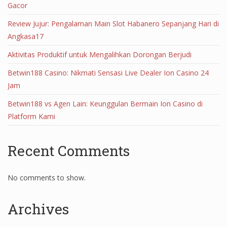
Gacor
Review Jujur: Pengalaman Main Slot Habanero Sepanjang Hari di
Angkasa17
Aktivitas Produktif untuk Mengalihkan Dorongan Berjudi
Betwin188 Casino: Nikmati Sensasi Live Dealer Ion Casino 24
Jam
Betwin188 vs Agen Lain: Keunggulan Bermain Ion Casino di
Platform Kami
Recent Comments
No comments to show.
Archives