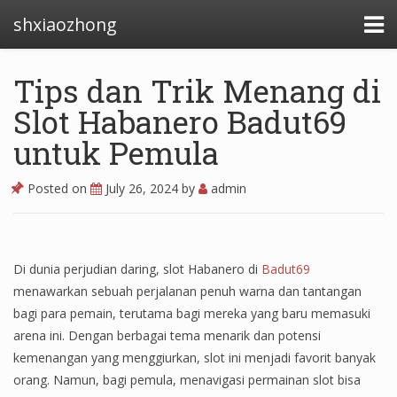
shxiaozhong
Tips dan Trik Menang di
Slot Habanero Badut69
untuk Pemula
Posted on
July 26, 2024
by
admin
Di dunia perjudian daring, slot Habanero di
Badut69
menawarkan sebuah perjalanan penuh warna dan tantangan
bagi para pemain, terutama bagi mereka yang baru memasuki
arena ini. Dengan berbagai tema menarik dan potensi
kemenangan yang menggiurkan, slot ini menjadi favorit banyak
orang. Namun, bagi pemula, menavigasi permainan slot bisa