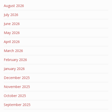
August 2026
July 2026
June 2026
May 2026
April 2026
March 2026
February 2026
January 2026
December 2025
November 2025
October 2025
September 2025