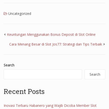
Uncategorized
Keuntungan Menggunakan Bonus Deposit di Slot Online
Cara Menang Besar di Slot Jos77: Strategi dan Tips Terbaik
Search
Search
Recent Posts
Inovasi Terbaru Habanero yang Wajib Dicoba Member Slot