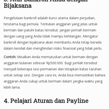
Bijaksana
Pengelolaan bankroll adalah kunci utama dalam perjudian,
terutama bagi pemula. Tentukan anggaran yang jelas untuk
bermain dan patuhi batas tersebut. Jangan pernah bermain
dengan uang yang Anda tidak mampu kehilangan. Mengatur
bankroll dengan bijaksana akan membantu Anda tetap berada
dalam kendali dan menghindari risiko finansial yang tidak perlu.
Contoh:
Misalkan Anda memutuskan untuk bermain dengan
anggaran bulanan sebesar Rp500.000. Bagi jumlah tersebut
menjadi beberapa sesi permainan dan tetapkan batas taruhan
untuk setiap sesi. Dengan cara ini, Anda bisa memastikan bahwa
anggaran Anda cukup untuk bermain dalam jangka waktu yang
lebih lama.
4. Pelajari Aturan dan Payline