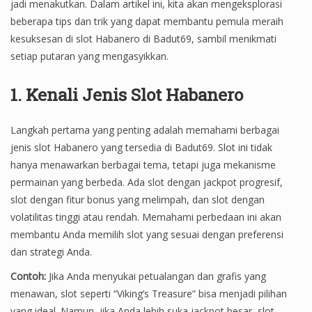
jadi menakutkan. Dalam artikel ini, kita akan mengeksplorasi
beberapa tips dan trik yang dapat membantu pemula meraih
kesuksesan di slot Habanero di Badut69, sambil menikmati
setiap putaran yang mengasyikkan.
1. Kenali Jenis Slot Habanero
Langkah pertama yang penting adalah memahami berbagai
jenis slot Habanero yang tersedia di Badut69. Slot ini tidak
hanya menawarkan berbagai tema, tetapi juga mekanisme
permainan yang berbeda. Ada slot dengan jackpot progresif,
slot dengan fitur bonus yang melimpah, dan slot dengan
volatilitas tinggi atau rendah. Memahami perbedaan ini akan
membantu Anda memilih slot yang sesuai dengan preferensi
dan strategi Anda.
Contoh:
Jika Anda menyukai petualangan dan grafis yang
menawan, slot seperti “Viking’s Treasure” bisa menjadi pilihan
yang ideal. Namun, jika Anda lebih suka jackpot besar, slot