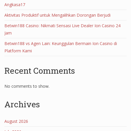
Angkasa17
Aktivitas Produktif untuk Mengalihkan Dorongan Berjudi
Betwin188 Casino: Nikmati Sensasi Live Dealer Ion Casino 24
Jam
Betwin188 vs Agen Lain: Keunggulan Bermain Ion Casino di
Platform Kami
Recent Comments
No comments to show.
Archives
August 2026