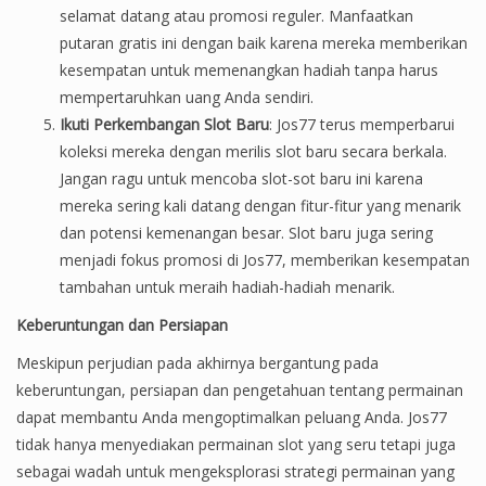
selamat datang atau promosi reguler. Manfaatkan
putaran gratis ini dengan baik karena mereka memberikan
kesempatan untuk memenangkan hadiah tanpa harus
mempertaruhkan uang Anda sendiri.
Ikuti Perkembangan Slot Baru
: Jos77 terus memperbarui
koleksi mereka dengan merilis slot baru secara berkala.
Jangan ragu untuk mencoba slot-sot baru ini karena
mereka sering kali datang dengan fitur-fitur yang menarik
dan potensi kemenangan besar. Slot baru juga sering
menjadi fokus promosi di Jos77, memberikan kesempatan
tambahan untuk meraih hadiah-hadiah menarik.
Keberuntungan dan Persiapan
Meskipun perjudian pada akhirnya bergantung pada
keberuntungan, persiapan dan pengetahuan tentang permainan
dapat membantu Anda mengoptimalkan peluang Anda. Jos77
tidak hanya menyediakan permainan slot yang seru tetapi juga
sebagai wadah untuk mengeksplorasi strategi permainan yang