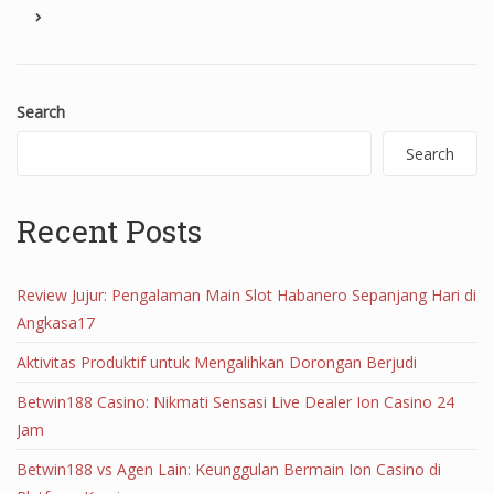
Search
Search
Recent Posts
Review Jujur: Pengalaman Main Slot Habanero Sepanjang Hari di
Angkasa17
Aktivitas Produktif untuk Mengalihkan Dorongan Berjudi
Betwin188 Casino: Nikmati Sensasi Live Dealer Ion Casino 24
Jam
Betwin188 vs Agen Lain: Keunggulan Bermain Ion Casino di