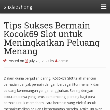
shxiaozhong
Tips Sukses Bermain
Kocok69 Slot untuk
Meningkatkan Peluang
Menang
Posted on
July 28, 2024
by
admin
Dalam dunia perjudian daring,
Kocok69 Slot
telah mencuri
perhatian banyak pemain dengan berbagai fitur menarik dan
peluang kemenangan yang menggiurkan. Seiring dengan
popularitasnya yang terus berkembang, penting bagi para
pemain untuk memahami cara bermain yang efektif untuk
memaksimalkan peluang kemenangan mereka. Artikel ini akan