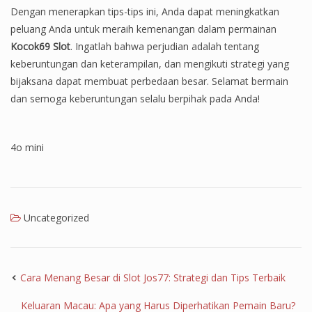
Dengan menerapkan tips-tips ini, Anda dapat meningkatkan
peluang Anda untuk meraih kemenangan dalam permainan
Kocok69 Slot
. Ingatlah bahwa perjudian adalah tentang
keberuntungan dan keterampilan, dan mengikuti strategi yang
bijaksana dapat membuat perbedaan besar. Selamat bermain
dan semoga keberuntungan selalu berpihak pada Anda!
4o mini
Uncategorized
Cara Menang Besar di Slot Jos77: Strategi dan Tips Terbaik
Keluaran Macau: Apa yang Harus Diperhatikan Pemain Baru?