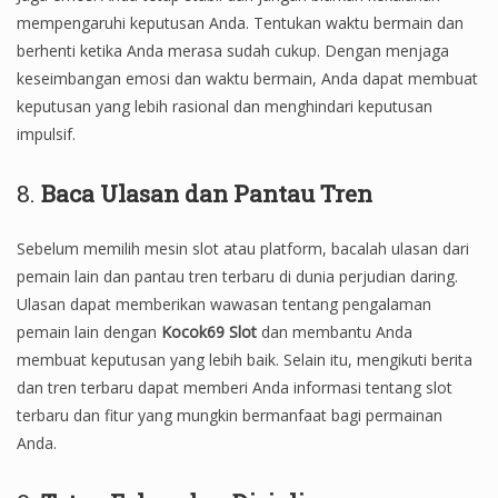
mempengaruhi keputusan Anda. Tentukan waktu bermain dan
berhenti ketika Anda merasa sudah cukup. Dengan menjaga
keseimbangan emosi dan waktu bermain, Anda dapat membuat
keputusan yang lebih rasional dan menghindari keputusan
impulsif.
8.
Baca Ulasan dan Pantau Tren
Sebelum memilih mesin slot atau platform, bacalah ulasan dari
pemain lain dan pantau tren terbaru di dunia perjudian daring.
Ulasan dapat memberikan wawasan tentang pengalaman
pemain lain dengan
Kocok69 Slot
dan membantu Anda
membuat keputusan yang lebih baik. Selain itu, mengikuti berita
dan tren terbaru dapat memberi Anda informasi tentang slot
terbaru dan fitur yang mungkin bermanfaat bagi permainan
Anda.