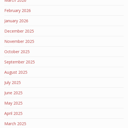
March 2026
February 2026
January 2026
December 2025
November 2025
October 2025
September 2025
August 2025
July 2025
June 2025
May 2025
April 2025
March 2025