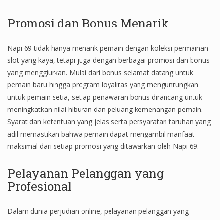
Promosi dan Bonus Menarik
Napi 69 tidak hanya menarik pemain dengan koleksi permainan
slot yang kaya, tetapi juga dengan berbagai promosi dan bonus
yang menggiurkan. Mulai dari bonus selamat datang untuk
pemain baru hingga program loyalitas yang menguntungkan
untuk pemain setia, setiap penawaran bonus dirancang untuk
meningkatkan nilai hiburan dan peluang kemenangan pemain.
Syarat dan ketentuan yang jelas serta persyaratan taruhan yang
adil memastikan bahwa pemain dapat mengambil manfaat
maksimal dari setiap promosi yang ditawarkan oleh Napi 69.
Pelayanan Pelanggan yang
Profesional
Dalam dunia perjudian online, pelayanan pelanggan yang