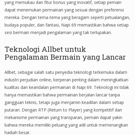
yang memukau dan fitur bonus yang inovatif, setiap pemain
dapat menemukan permainan yang sesuai dengan preferensi
mereka. Dengan tema-tema yang beragam seperti petualangan,
budaya populer, dan fantasi, Napi 69 memastikan bahwa setiap
sesi bermain menjadi pengalaman yang tak terlupakan.
Teknologi Allbet untuk
Pengalaman Bermain yang Lancar
Allbet, sebagai salah satu penyedia teknologi terkemuka dalam
industri perjudian online, berperan penting dalam meningkatkan
kualitas dan keandalan permainan di Napi 69. Teknologi ini tidak
hanya memastikan bahwa permainan berjalan lancar tanpa
gangguan teknis, tetapi juga menjamin keadilan dalam setiap
putaran. Dengan RTP (Return to Player) yang kompetitif dan
mekanisme permainan yang transparan, pemain dapat yakin
bahwa mereka memiliki peluang yang adil untuk memenangkan
hadiah besar.