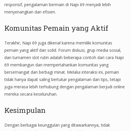
responsif, pengalaman bermain di Napi 69 menjadi lebih
menyenangkan dan efisien.
Komunitas Pemain yang Aktif
Terakhir, Napi 69 juga dikenal karena memiliki komunitas
pemain yang aktif dan solid. Forum diskusi, grup media sosial,
dan turnamen slot rutin adalah beberapa contoh dari cara Napi
69 membangun dan mempertahankan komunitas yang
bersemangat dan berbagi minat. Melalui interaksi ini, pemain
tidak hanya dapat saling bertukar pengalaman dan tips, tetapi
juga merasa lebih terhubung dengan pengalaman berjudi online
mereka secara keseluruhan.
Kesimpulan
Dengan berbagai keunggulan yang ditawarkannya, tidak