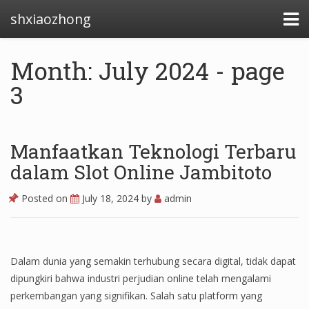
shxiaozhong
Month: July 2024 - page
3
Manfaatkan Teknologi Terbaru
dalam Slot Online Jambitoto
Posted on
July 18, 2024
by
admin
Dalam dunia yang semakin terhubung secara digital, tidak dapat
dipungkiri bahwa industri perjudian online telah mengalami
perkembangan yang signifikan. Salah satu platform yang