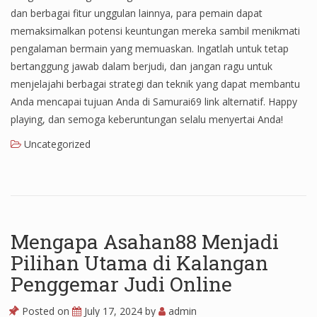
dan berbagai fitur unggulan lainnya, para pemain dapat
memaksimalkan potensi keuntungan mereka sambil menikmati
pengalaman bermain yang memuaskan. Ingatlah untuk tetap
bertanggung jawab dalam berjudi, dan jangan ragu untuk
menjelajahi berbagai strategi dan teknik yang dapat membantu
Anda mencapai tujuan Anda di Samurai69 link alternatif. Happy
playing, dan semoga keberuntungan selalu menyertai Anda!
Uncategorized
Mengapa Asahan88 Menjadi
Pilihan Utama di Kalangan
Penggemar Judi Online
Posted on
July 17, 2024
by
admin