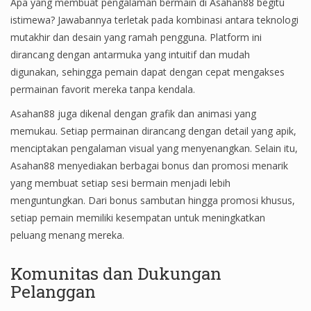
Apa yang membuat pengalaman bermain di Asahan88 begitu
istimewa? Jawabannya terletak pada kombinasi antara teknologi
mutakhir dan desain yang ramah pengguna. Platform ini
dirancang dengan antarmuka yang intuitif dan mudah
digunakan, sehingga pemain dapat dengan cepat mengakses
permainan favorit mereka tanpa kendala.
Asahan88 juga dikenal dengan grafik dan animasi yang
memukau. Setiap permainan dirancang dengan detail yang apik,
menciptakan pengalaman visual yang menyenangkan. Selain itu,
Asahan88 menyediakan berbagai bonus dan promosi menarik
yang membuat setiap sesi bermain menjadi lebih
menguntungkan. Dari bonus sambutan hingga promosi khusus,
setiap pemain memiliki kesempatan untuk meningkatkan
peluang menang mereka.
Komunitas dan Dukungan
Pelanggan